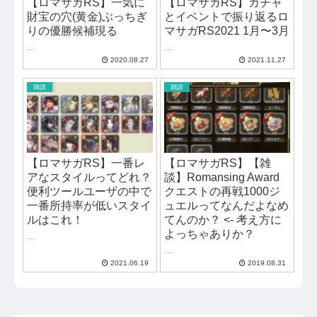
【ロマサガRS】一気に
【ロマサガRS】ガチャ
財宝の穴(黄金)ぶっちぎ
とイベントで振り返るロ
りの優勝候補現る
マサガRS2021 1月〜3月
...
...
2020.08.27
2021.11.27
雑談
雑談
【ロマサガRS】一番レ
【ロマサガRS】【雑
アなスタイルってどれ？
談】Romansing Award
便利ツールユーザの中で
クエストの再戦1000ジ
一番所持率が低いスタイ
ュエルってなんだよなめ
ルはこれ！
てんのか？ <- 考え方に
よっちゃありか？
...
...
2021.06.19
2019.08.31