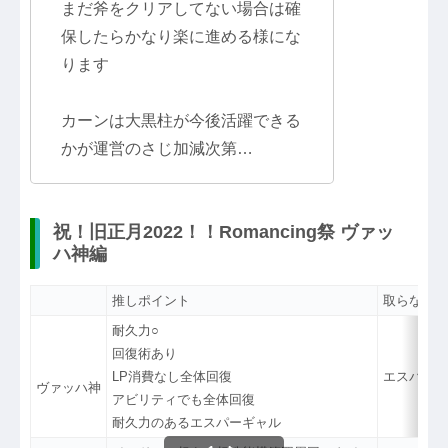
まだ斧をクリアしてない場合は確
保したらかなり楽に進める様にな
ります
カーンは大黒柱が今後活躍できる
かが運営のさじ加減次第…
祝！旧正月2022！！Romancing祭 ヴァッ
ハ神編
推しポイント
取らない理
耐久力○
回復術あり
LP消費なし全体回復
エスパーギ
ヴァッハ神
アビリティでも全体回復
耐久力のあるエスパーギャル