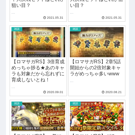
狙い目？
い目？
...
...
2021.05.31
2021.05.31
雑談
雑談
【ロマサガRS】3倍育成
【ロマサガRS】2章5話
めっちゃ捗る★あのキャ
開始からの2倍対象キャ
ラも対象だから忘れずに
ラがめっちゃ多いwww
育成しないとね！
...
...
2020.09.01
2020.08.21
雑談
雑談