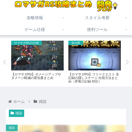
攻略情報
スタイル考察
ゲーム仕様
便利ツール
ロマサガRSの仕様
未分類
ロ
・術練
【ロマサガRS】ダメージアップや
【ロマサガRS】フリークエスト 全
【ロ
ダメージ軽減の変化量まとめ
記録の隠しステージ 出現方法まと
と計
め（昇竜の記録 対応）
ホーム
雑談
雑談
雑談