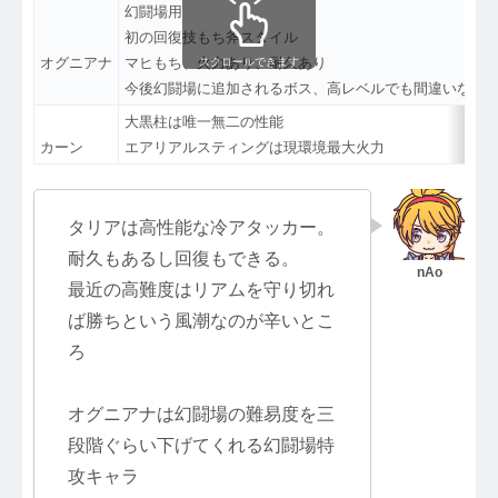
幻闘場用
初の回復技もち斧スタイル
オグニアナ
マヒもち、火力あり、耐久あり
スクロールできます
今後幻闘場に追加されるボス、高レベルでも間違いなく
大黒柱は唯一無二の性能
カーン
エアリアルスティングは現環境最大火力
タリアは高性能な冷アタッカー。
耐久もあるし回復もできる。
最近の高難度はリアムを守り切れ
ば勝ちという風潮なのが辛いとこ
ろ
オグニアナは幻闘場の難易度を三
段階ぐらい下げてくれる幻闘場特
攻キャラ