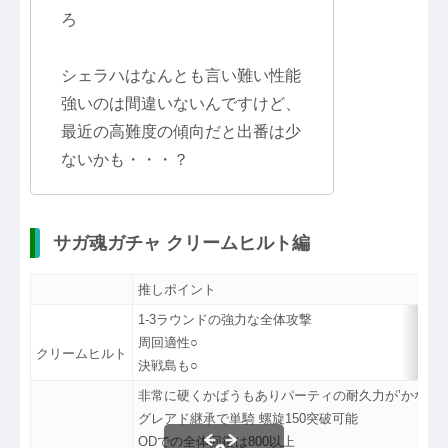
ろ
シェラハはなんとも言い難い性能
強いのは間違いないんですけど、
最近の高難度の傾向だと出番は少
ないかも・・・？
サガ魂ガチャ クリームヒルト編
推しポイント
1-3ラウンドの強力な全体攻撃
周回適性○
クリームヒルト
決戦島も○
非常に硬くかばうもありパーティの耐久力が’かなり
グレアド継承で単騎 螺旋150突破可能
ODでの全体回復は800以上