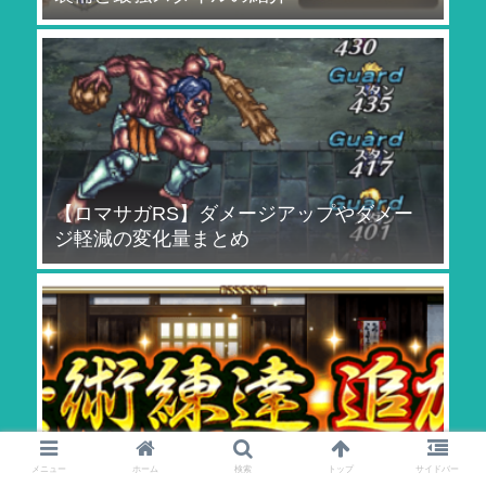
【ロマサガRS】ダメージアップやダメー
ジ軽減の変化量まとめ
【ロマサガRS】[6/5 更新] 技・術練達のや
メニュー
ホーム
検索
トップ
サイドバー
り方とおすすめ練達一覧