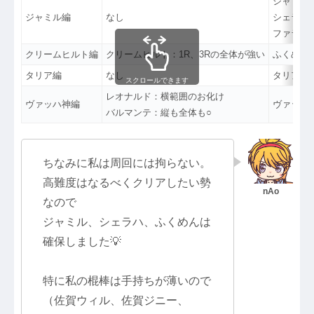
ジャミル
ジャミル編
なし
シェラハ
ファラ：
クリームヒルト編
クリームヒルト：1R、3Rの全体が強い
ふくめん
タリア編
なし
タリア：
スクロールできます
レオナルド：横範囲のお化け
ヴァッハ神編
ヴァッハ
バルマンテ：縦も全体も○
ちなみに私は周回には拘らない。
高難度はなるべくクリアしたい勢
なので
ジャミル、シェラハ、ふくめんは
確保しました💡
特に私の棍棒は手持ちが薄いので
（佐賀ウィル、佐賀ジニー、