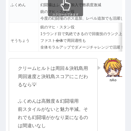
ふくめん
幻闘場はふくめん加入で難易度激減
銃のマヒ・スタン役
スクロールできます
今度の幻闘場のボス追加、レベル追加でも活躍しそ
銃のマヒ・スタン役
1ラウンド目で気絶できるので回復技のランク上げに
そうちょう
ファスト
全体
で周回適性も
全体モラルアップでダメージチャレンジで活躍！？
クリームヒルトは周回＆決戦島用
周回速度と決戦島スコアにこだわ
るなら💡
ふくめんは高難度＆幻闘場用
前スタイルがないと魅力半減。そ
れでも幻闘場がかなり楽になるの
は間違いなし