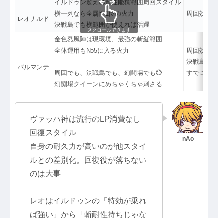
イルドゥン超えの超性能横範囲周回スタイル
横一列なら全属性1位の火力
周回効率に
レオナルド
決戦島でも横範囲が使えれば活躍
スクロールできます
金色烈風陣は現環境、最強の斬縦範囲
全体運用もNo5に入る火力
周回効率に
決戦島は頑
バルマンテ
周回でも、決戦島でも、幻闘場でも💮
すでに幻闘
幻闘場クイーンにめちゃくちゃ刺さる
ヴァッハ神は流行のLP消費なし
回復スタイル
自身の耐久力が高いのが他スタイ
ルとの差別化。回復役が落ちない
のは大事
レオはイルドゥンの「特効が乗れ
ば強い」から「斬耐性持ちじゃな