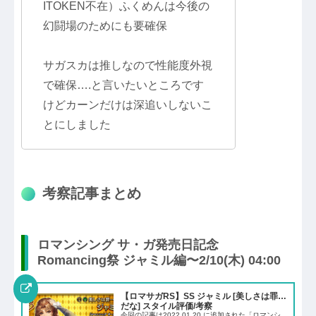
ITOKEN不在）ふくめんは今後の
幻闘場のためにも要確保
サガスカは推しなので性能度外視
で確保….と言いたいところです
けどカーンだけは深追いしないこ
とにしました
考察記事まとめ
ロマンシング サ・ガ発売日記念
Romancing祭 ジャミル編〜2/10(木) 04:00
【ロマサガRS】SS ジャミル [美しさは罪…
だな] スタイル評価/考察
今回の記事は2022.01.20.に追加された「ロマンシ