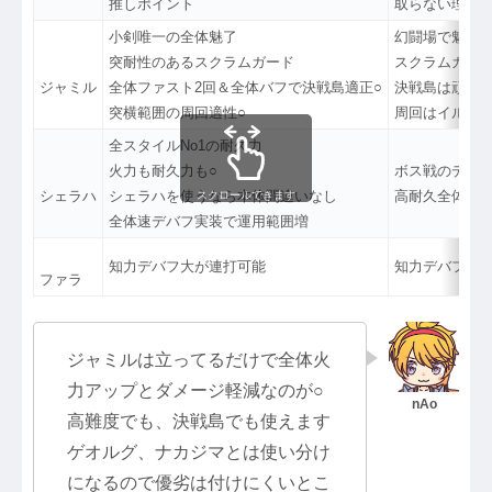
推しポイント
取らない理由
小剣唯一の全体魅了
幻闘場で魅了
突耐性のあるスクラムガード
スクラムガー
ジャミル
全体ファスト2回＆全体バフで決戦島適正○
決戦島は頑張
突横範囲の周回適性○
周回はイルド
全スタイルNo1の耐久力
火力も耐久力も○
ボス戦のデバ
シェラハ
シェラハを使うなら本体間違いなし
高耐久全体速
スクロールできます
全体速デバフ実装で運用範囲増
知力デバフ大が連打可能
知力デバフは
ファラ
ジャミルは立ってるだけで全体火
力アップとダメージ軽減なのが○
高難度でも、決戦島でも使えます
ゲオルグ、ナカジマとは使い分け
になるので優劣は付けにくいとこ