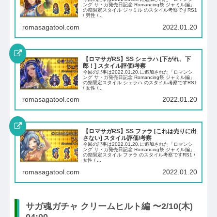
ング サ・ガ発売日記念 Romancing祭 ジャミル編」
の祭限定スタイル ジャミル のスタイル考察ですRS1
/ 男性 /...
romasagatool.com
2022.01.20
【ロマサガRS】SS シェラハ [下がれ、下
郎！] スタイル評価/考察
今回の記事は2022.01.20.に追加された「ロマンシ
ング サ・ガ発売日記念 Romancing祭 ジャミル編」
の祭限定スタイル シェラハ のスタイル考察ですRS1
/ 女性 /...
romasagatool.com
2022.01.20
【ロマサガRS】SS ファラ [これは売りに出
さない] スタイル評価/考察
今回の記事は2022.01.20.に追加された「ロマンシ
ング サ・ガ発売日記念 Romancing祭 ジャミル編」
の祭限定スタイル ファラ のスタイル考察ですRS1 /
女性 / ...
romasagatool.com
2022.01.20
サガ魂ガチャ クリームヒルト編 〜2/10(木)
04:00