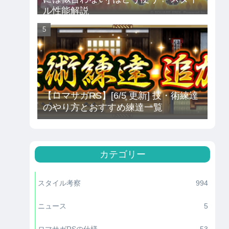
ル性能解説
【ロマサガRS】[6/5 更新] 技・術練達
のやり方とおすすめ練達一覧
カテゴリー
スタイル考察
994
ニュース
5
ロマサガRSの仕様
53