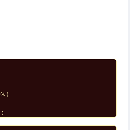
% )
)