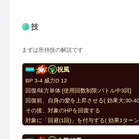
技
まずは所持技の解説です
祝風
BP 3-4 威力D 12
回復/味方単体 [使用回数制限:バトル中3回]
回復前、自身の愛を上昇させる( 効果大:30-40
その後、対象のHPを回復する
対象に「
回避(1回)
」を付与する( 効果1ターン 