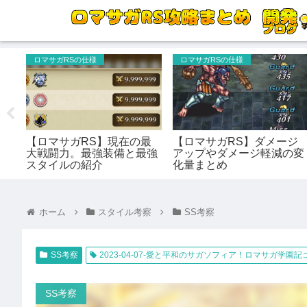
ロマサガRSの仕様
ロマサガRSの仕様
うせ
【ロマサガRS】現在の最
【ロマサガRS】ダメージ
育成
大戦闘力。最強装備と最強
アップやダメージ軽減の変
/
スタイルの紹介
化量まとめ
ホーム
スタイル考察
SS考察
SS考察
2023-04-07-愛と平和のサガソフィア！ロマサガ学園記コ
SS考察