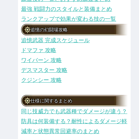
最強 戦闘力のスタイルと装備まとめ
ランクアップで効果が変わる技の一覧
追憶の幻闘場攻略
追憶武器 完成スケジュール
ドマファ 攻略
ワイバーン 攻略
デスマスター 攻略
クジンシー 攻略
仕様に関するまとめ
同じ技威力でも武器種でダメージが違う？
防具は何装備する？耐性によるダメージ軽
減率と状態異常回避率のまとめ