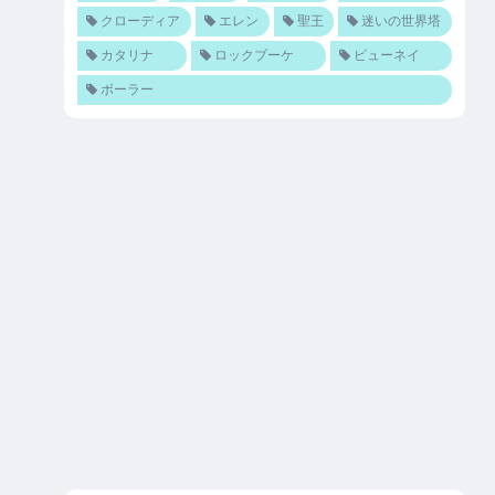
クローディア
エレン
聖王
迷いの世界塔
カタリナ
ロックブーケ
ビューネイ
ボーラー