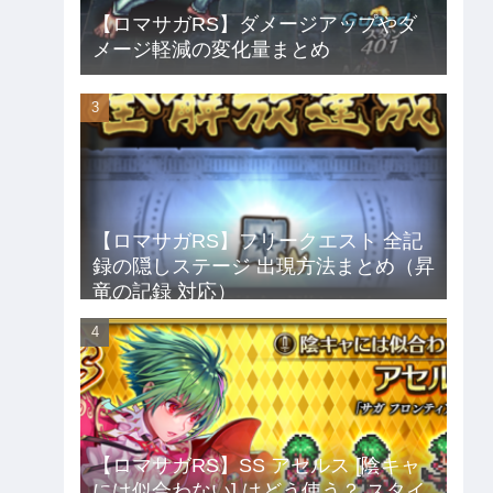
【ロマサガRS】ダメージアップやダ
メージ軽減の変化量まとめ
【ロマサガRS】フリークエスト 全記
録の隠しステージ 出現方法まとめ（昇
竜の記録 対応）
【ロマサガRS】SS アセルス [陰キャ
には似合わない] はどう使う？ スタイ