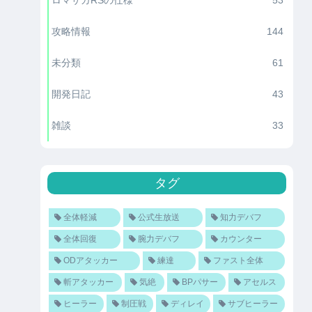
攻略情報
144
未分類
61
開発日記
43
雑談
33
タグ
全体軽減
公式生放送
知力デバフ
全体回復
腕力デバフ
カウンター
ODアタッカー
練達
ファスト全体
斬アタッカー
気絶
BPパサー
アセルス
ヒーラー
制圧戦
ディレイ
サブヒーラー