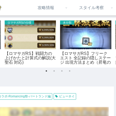
攻略情報
スタイル考察
ロマサガRSの仕様
未分類
【ロマサガRS】戦闘力の
【ロマサガRS】フリーク
上げかたと計算式の解説(大
エスト 全記録の隠しステー
聖石 対応)
ジ 出現方法まとめ（昇竜の
記録 対応）
ラボ-Romancing祭-バートランド編
ビューネイ