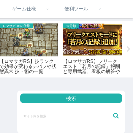
ゲーム仕様
便利ツール
ロマサガRSの仕様
未分類
S
【ロマサガRS】技ランク
【ロマサガRS】フリーク
【
で効果が変わるデバフや状
エスト「若月の記録」報酬
[
態異常 技・術の一覧
と専用武器、看板の解答や
う
宝箱の中身まとめ。おすす
め攻略順も紹介
検索