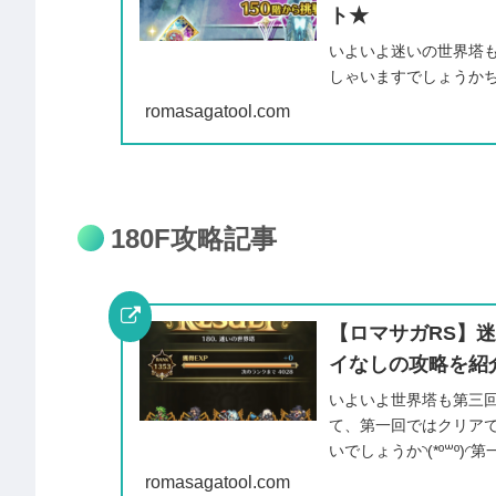
ト★
いよいよ迷いの世界塔
しゃいますでしょうか
ってるので放置される方も
romasagatool.com
180F攻略記事
【ロマサガRS】迷
イなしの攻略を紹
いよいよ世界塔も第三回
て、第一回ではクリア
いでしょうか◝(*º꒳​º)◜
romasagatool.com