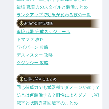
最強 戦闘力のスタイルと装備まとめ
ランクアップで効果が変わる技の一覧
追憶の幻闘場攻略
追憶武器 完成スケジュール
ドマファ 攻略
ワイバーン 攻略
デスマスター 攻略
クジンシー 攻略
仕様に関するまとめ
同じ技威力でも武器種でダメージが違う？
防具は何装備する？耐性によるダメージ軽
減率と状態異常回避率のまとめ