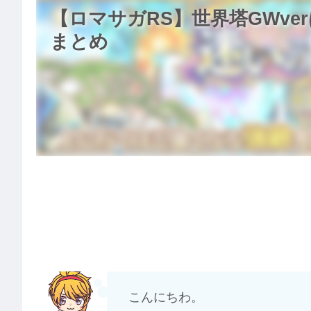
【ロマサガRS】世界塔GWv
まとめ
こんにちわ。