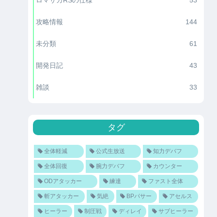
攻略情報
144
未分類
61
開発日記
43
雑談
33
タグ
全体軽減
公式生放送
知力デバフ
全体回復
腕力デバフ
カウンター
ODアタッカー
練達
ファスト全体
斬アタッカー
気絶
BPパサー
アセルス
ヒーラー
制圧戦
ディレイ
サブヒーラー