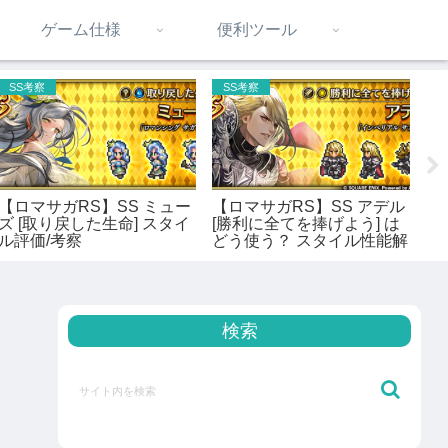
ゲーム仕様
便利ツール
SS考察
SS考察
【ロマサガRS】SS ミュー
【ロマサガRS】SS アデル
【
ズ [取り戻した生命] スタイ
[勝利に全てを捧げよう] は
メ
ル評価/考察
どう使う？ スタイル性能解
新
説
独
徹
検索