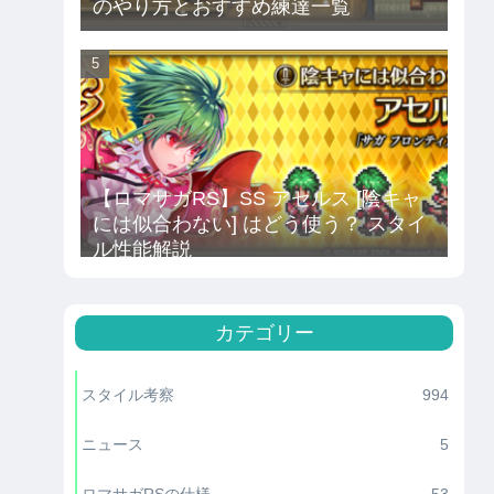
のやり方とおすすめ練達一覧
【ロマサガRS】SS アセルス [陰キャ
には似合わない] はどう使う？ スタイ
ル性能解説
カテゴリー
スタイル考察
994
ニュース
5
ロマサガRSの仕様
53