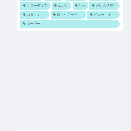
クローディア
エレン
聖王
迷いの世界塔
カタリナ
ロックブーケ
ビューネイ
ボーラー