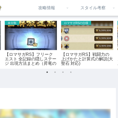
攻略情報
スタイル考察
未分類
ロマサガRSの仕様
【ロマサガRS】フリーク
【ロマサガRS】戦闘力の
エスト 全記録の隠しステー
上げかたと計算式の解説(大
ジ 出現方法まとめ（昇竜の
聖石 対応)
記録 対応）