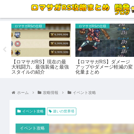
ロマサガRSの仕様
ロマサガRSの仕様
ザミ
【ロマサガRS】現在の最
【ロマサガRS】ダメージ
う
大戦闘力。最強装備と最強
アップやダメージ軽減の変
説
スタイルの紹介
化量まとめ
ホーム
攻略情報
イベント攻略
イベント攻略
迷いの世界塔
イベント攻略