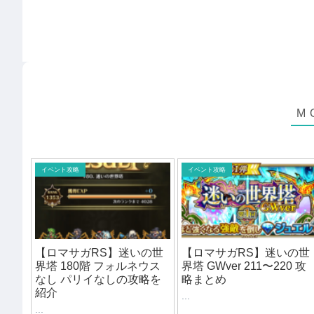
イベント攻略
イベント攻略
【ロマサガRS】迷いの世
【ロマサガRS】迷いの世
界塔 180階 フォルネウス
界塔 GWver 211〜220 攻
なし パリイなしの攻略を
略まとめ
紹介
...
...