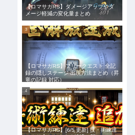
【ロマサガRS】ダメージアップやダ
メージ軽減の変化量まとめ
【ロマサガRS】フリークエスト 全記
録の隠しステージ 出現方法まとめ（昇
竜の記録 対応）
【ロマサガRS】[6/5 更新] 技・術練達