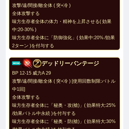
攻撃/遠/間接/敵全体 ( 突+冷 ) 
全体攻撃する
味方生存者全体の体力・精神を上昇させる( 効果
中:20-30% )
味方生存者全体に「
防御強化
」( 効果中:20% /効果
2ターン )を付与する
デッドリーバンテージ
BP 12-15 威力A 29
攻撃/遠/間接/敵全体 ( 突+冷 ) [使用回数制限:バトル
中1回]
全体攻撃する
味方生存者全体に「
秘奥・攻(槍)
」( 効果特大:25% 
/効果バトル中永続 )を付与する
味方生存者全体に「
秘奥・防(槍)
」( 効果特大:30% 