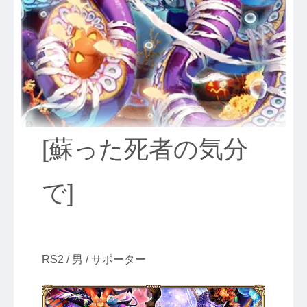
[蘇った死者の気分
で]
RS2 / 男 / サポーター