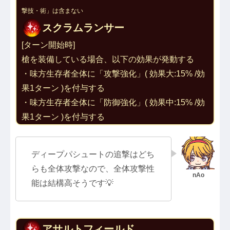
撃技・術」は含まない
スクラムランサー
[ターン開始時]
槍を装備している場合、以下の効果が発動する
・味方生存者全体に「攻撃強化」( 効果大:15% /効
果1ターン )を付与する
・味方生存者全体に「防御強化」( 効果中:15% /効
果1ターン )を付与する
ディープパシュートの追撃はどち
らも全体攻撃なので、全体攻撃性
能は結構高そうです💡
アサルトフィールド