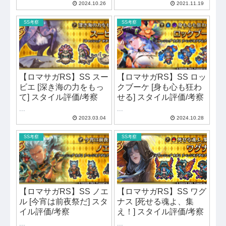
2024.10.26
2021.11.19
SS考察
SS考察
【ロマサガRS】SS スー
【ロマサガRS】SS ロッ
ビエ [深き海の力をもっ
クブーケ [身も心も狂わ
て] スタイル評価/考察
せる] スタイル評価/考察
...
...
2023.03.04
2024.10.28
SS考察
SS考察
【ロマサガRS】SS ノエ
【ロマサガRS】SS ワグ
ル [今宵は前夜祭だ] スタ
ナス [死せる魂よ、集
イル評価/考察
え！] スタイル評価/考察
...
...