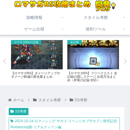
攻略情報
スタイル考察
ゲーム仕様
便利ツール
ロマサガRSの仕様
未分類
ロ
[自
【ロマサガRS】ダメージアップや
【ロマサガRS】フリークエスト 全
【ロ
アル
ダメージ軽減の変化量まとめ
記録の隠しステージ 出現方法まと
力。
がキ
め（昇竜の記録 対応）
ホーム
スタイル考察
SS考察
SS考察
2024-10-24-ロマンシング-サガ２-リベンジオブザセブン発売記念-
Romancing祭-リアルクィーン編