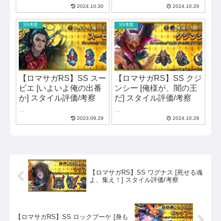
2024.10.30
2024.10.26
SS考察
SS考察
【ロマサガRS】SS スー
【ロマサガRS】SS クジ
ビエ [いよいよ俺の出番
ンシー [俺様が、闇の王
か] スタイル評価/考察
だ] スタイル評価/考察
...
...
2023.09.29
2024.10.28
【ロマサガRS】SS ワグナス [死せる魂
よ、集え！] スタイル評価/考察
【ロマサガRS】SS ロックブーケ [身も