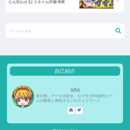
心も狂わせる] スタイル評価/考察
自己紹介
nAo
初日勢。データ大好き。ロマサガRS便利ツー
ルの開発と再戦ボタンがライフワーク