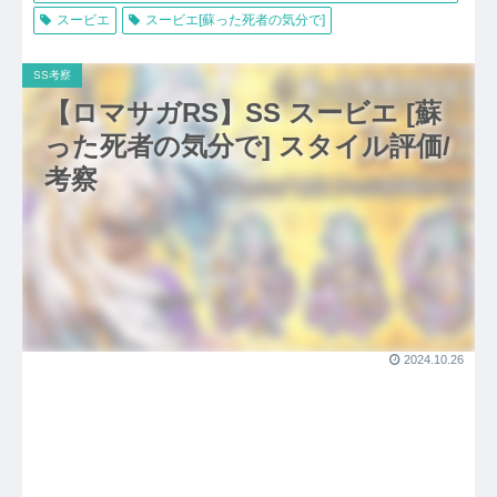
スービエ
スービエ[蘇った死者の気分で]
SS考察
【ロマサガRS】SS スービエ [蘇
った死者の気分で] スタイル評価/
考察
2024.10.26