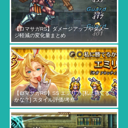
【ロマサガRS】ダメージアップやダメー
ジ軽減の変化量まとめ
【ロマサガRS】SS エミリア [私に勝てる
かな？] スタイル評価/考察