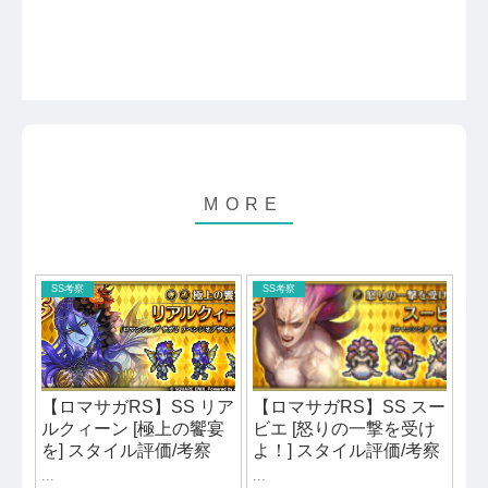
SS考察
SS考察
【ロマサガRS】SS リア
【ロマサガRS】SS スー
ルクィーン [極上の饗宴
ビエ [怒りの一撃を受け
を] スタイル評価/考察
よ！] スタイル評価/考察
...
...