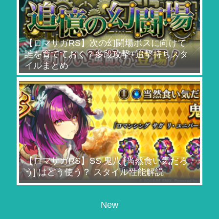
【ロマサガRS】次の幻闘場ボスに向けて
誰を育てておく？多段攻撃+追撃持ちスタ
イルまとめ
【ロマサガRS】SS 鬼八 [当然食い気だろ
う] はどう使う？ スタイル性能解説
New