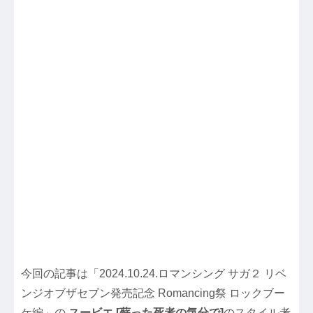
今回の記事は「2024.10.24.ロマンシング サガ２ リベ
ンジオブザセブン発売記念 Romancing祭 ロックブー
ケ編」の
スービエ [蘇った死者の気分で]
のスタイル考