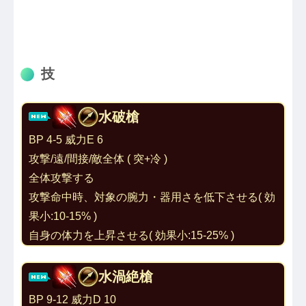
技
水破槍
BP 4-5 威力E 6
攻撃/遠/間接/敵全体 ( 突+冷 ) 
全体攻撃する
攻撃命中時、対象の腕力・器用さを低下させる( 効
果小:10-15% ) 
自身の体力を上昇させる( 効果小:15-25% )
水渦絶槍
BP 9-12 威力D 10