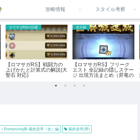
攻略情報
スタイル考察
ロマサガRSの仕様
未分類
【ロマサガRS】戦闘力の
【ロマサガRS】フリーク
上げかたと計算式の解説(大
エスト 全記録の隠しステー
聖石 対応)
ジ 出現方法まとめ（昇竜の
記録 対応）
！Romancing祭-最終皇帝（女）編
最終皇帝(男)