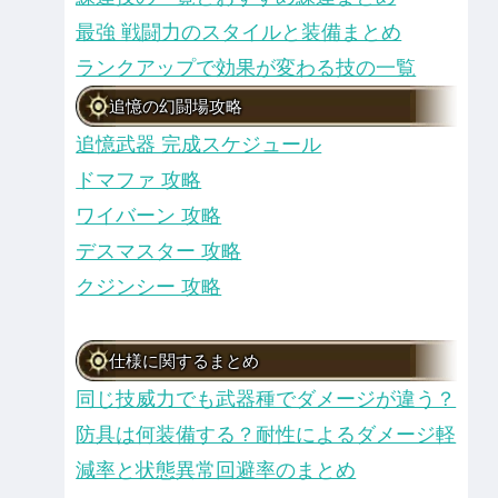
最強 戦闘力のスタイルと装備まとめ
ランクアップで効果が変わる技の一覧
追憶の幻闘場攻略
追憶武器 完成スケジュール
ドマファ 攻略
ワイバーン 攻略
デスマスター 攻略
クジンシー 攻略
仕様に関するまとめ
同じ技威力でも武器種でダメージが違う？
防具は何装備する？耐性によるダメージ軽
減率と状態異常回避率のまとめ