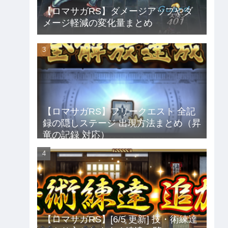
【ロマサガRS】ダメージアップやダ
メージ軽減の変化量まとめ
【ロマサガRS】フリークエスト 全記
録の隠しステージ 出現方法まとめ（昇
竜の記録 対応）
【ロマサガRS】[6/5 更新] 技・術練達