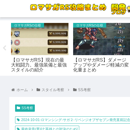
ロマサガRSの仕様
ロマサガRSの仕様
ラ
【ロマサガRS】現在の最
【ロマサガRS】ダメージ
大戦闘力。最強装備と最強
アップやダメージ軽減の変
スタイルの紹介
化量まとめ
ホーム
スタイル考察
SS考察
SS考察
2024-10-01-ロマンシング-サガ２-リベンジオブザセブン発売直前記念
最終皇帝(男)[七英雄との対決のため]