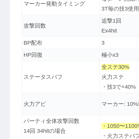
マーカー発動タイミング
3T毎の技3使
追撃1回
攻撃回数
Ex4hit
BP配布
3
HP回復
極小x3
全ステ30%
ステータスバフ
火力ステ
・技3で+40%
火力アビ
マーカー: 10
パーティ全体攻撃回数
・1050〜1100
14回 34hitの場合
・火力ステバフ