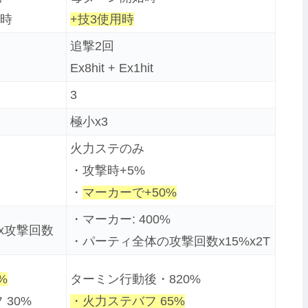
用時
+技3使用時
追撃2回
Ex8hit + Ex1hit
3
極小x3
火力ステのみ
・攻撃時+5%
・
マーカーで+50%
・マーカー: 400%
%x攻撃回数
・パーティ全体の攻撃回数x15%x2T
%
ターミン行動後・820%
 30%
・火力ステバフ 65%