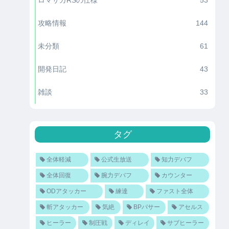
攻略情報
144
未分類
61
開発日記
43
雑談
33
タグ
全体軽減
公式生放送
知力デバフ
全体回復
腕力デバフ
カウンター
ODアタッカー
練達
ファスト全体
斬アタッカー
気絶
BPパサー
アセルス
ヒーラー
制圧戦
ディレイ
サブヒーラー