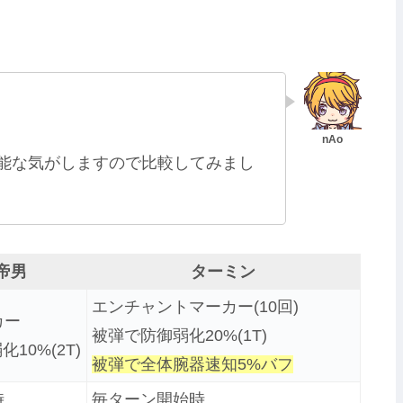
能な気がしますので比較してみまし
帝男
ターミン
エンチャントマーカー(10回)
カー
被弾で防御弱化20%(1T)
10%(2T)
被弾で全体腕器速知5%バフ
時
毎ターン開始時