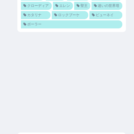
クローディア
エレン
聖王
迷いの世界塔
カタリナ
ロックブーケ
ビューネイ
ボーラー