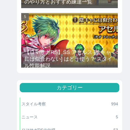
のやり方とおすすめ練達一覧
【ロマサガRS】SS アセルス [陰キャ
には似合わない] はどう使う？ スタイ
ル性能解説
カテゴリー
スタイル考察
994
ニュース
5
ロマサガRSの仕様
53