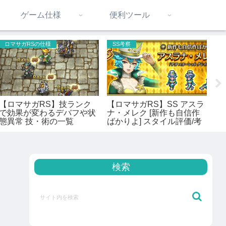
ゲーム仕様
便利ツール
ロマサガRSの仕様
SS考察
S
【ロマサガRS】技ランク
【ロマサガRS】SS アスラ
【
で効果が変わるデバフや状
ナ・メレク [新作も自信作
デ
態異常 技・術の一覧
ばかりよ] スタイル評価/考
幸
察
検索