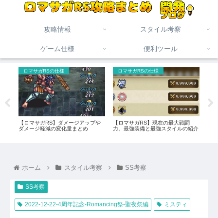
攻略情報
スタイル考察
ゲーム仕様
便利ツール
ロマサガRSの仕様
ロマサガRSの仕様
未
時の
はこ
【ロマサガRS】ダメージアップや
【ロマサガRS】現在の最大戦闘
【ロ
ダメージ軽減の変化量まとめ
力。最強装備と最強スタイルの紹介
記録
め（
ホーム
スタイル考察
SS考察
SS考察
2022-12-22-4周年記念-Romancing祭-聖夜祭編
ミスティ