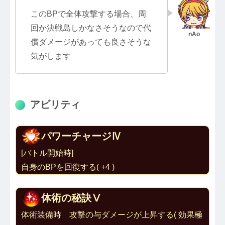
このBPで全体攻撃する場合、周
回か決戦島しかなさそうなので代
償ダメージがあっても良さそうな
気がします
アビリティ
パワーチャージⅣ
[バトル開始時] 
自身のBPを回復する( +4 )
体術の秘訣Ⅴ
体術装備時　攻撃の与ダメージが上昇する( 効果極