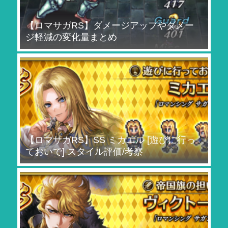
【ロマサガRS】ダメージアップやダメー
ジ軽減の変化量まとめ
【ロマサガRS】SS ミカエル [遊びに行っ
ておいで] スタイル評価/考察