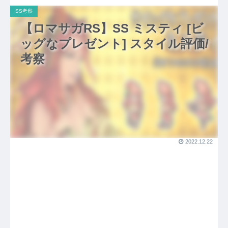
SS考察
【ロマサガRS】SS ミスティ [ビ
ッグなプレゼント] スタイル評価/
考察
2022.12.22