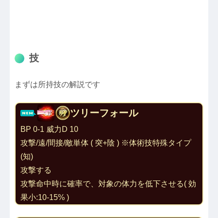
技
まずは所持技の解説です
ツリーフォール
BP 0-1 威力D 10
攻撃/遠/間接/敵単体 ( 突+陰 ) ※体術技特殊タイプ
(知)
攻撃する
攻撃命中時に確率で、対象の体力を低下させる( 効
果小:10-15% )