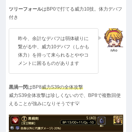
ツリーフォール
はBP0で打てる威力10技。体力デバフ
付き
昨今、余計なデバフは弱体破りに
繋がる中、威力10デバフ（しかも
体力）を持って来られるとややコ
メントに困るものがあります
黒渦一閃
はBP8
威力S39の全体攻撃
威力S39全体攻撃は珍しくないので、BP8で複数回使
えることが強みになりそうです💡