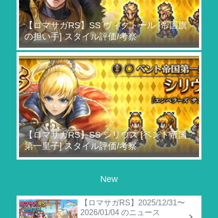
【ロマサガRS】SS ヴィクトール [帝国旗
の担い手] スタイル評価/考察
【ロマサガRS】SS シリウス [ベント帝国
第一皇子] スタイル評価/考察
New
【ロマサガRS】2025/12/31〜
2026/01/04 のニュース