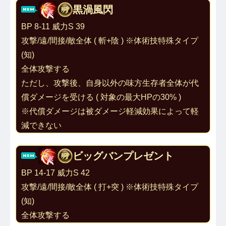
黒渦風閃
BP 8-11 威力S 39
攻撃/遠/間接/敵全体 ( 斬+陰 ) ※体術技特殊タイプ
(知)
全体攻撃する
ただし、攻撃後、自身以外の味方生存者全体が代
償ダメージを受ける ( 対象の最大HPの30% )
※代償ダメージは被ダメージ軽減効果によって軽
減できない
ビッグバンプレゼント
BP 14-17 威力S 42
攻撃/遠/間接/敵全体 ( 打+突 ) ※体術技特殊タイプ
(知)
全体攻撃する