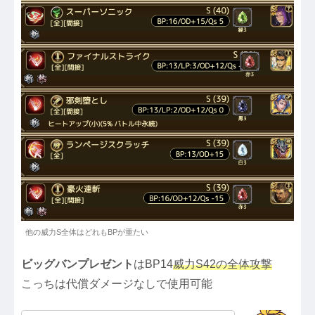
他の威力S全体はどれもBPが重たい
ビッグバンプレゼント
はBP14
威力S42の全体攻撃
こっちは代償ダメージなしで使用可能