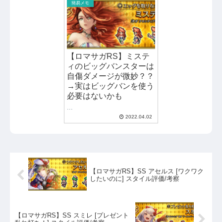
簡易メモ
【ロマサガRS】ミステ
ィのビッグバンスターは
自傷ダメージが微妙？？
→実はビッグバンを使う
必要はないかも
...
2022.04.02
【ロマサガRS】SS アセルス [ワクワク
したいのに] スタイル評価/考察
【ロマサガRS】SS スミレ [プレゼント