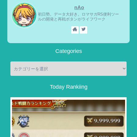
nAo
初日勢。データ大好き。ロマサガRS便利ツー
ルの開発と再戦ボタンがライフワーク
Categories
Today Rankiing