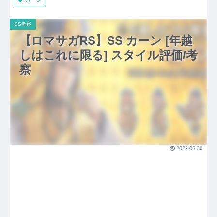
SS考察
【ロマサガRS】SS カーン [年越
しはこれに限る] スタイル評価/考
察
2022.06.30