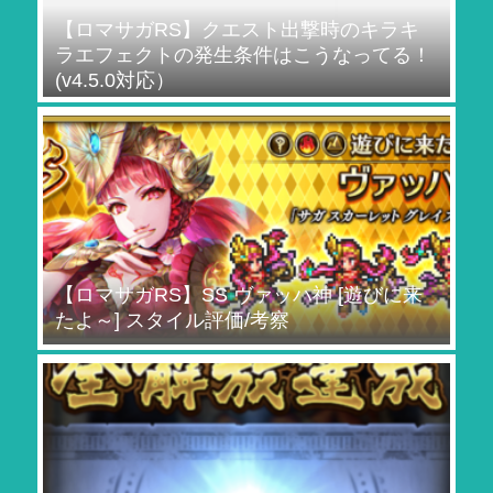
【ロマサガRS】クエスト出撃時のキラキ
ラエフェクトの発生条件はこうなってる！
(v4.5.0対応）
【ロマサガRS】SS ヴァッハ神 [遊びに来
たよ～] スタイル評価/考察