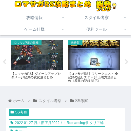
攻略情報
スタイル考察
ゲーム仕様
便利ツール
ロマサガRSの仕様
未分類
ロ
[こ
【ロマサガRS】ダメージアップや
【ロマサガRS】フリークエスト 全
【ロ
価/
ダメージ軽減の変化量まとめ
記録の隠しステージ 出現方法まと
と計
火力！
め（昇竜の記録 対応）
ホーム
スタイル考察
SS考察
SS考察
2022.01.27.祝！旧正月2022！！Romancing祭 タリア編
カーン