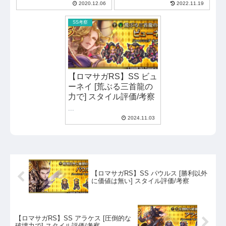
2020.12.06
2022.11.19
SS考察
【ロマサガRS】SS ビュ
ーネイ [荒ぶる三首龍の
力で] スタイル評価/考察
...
2024.11.03
【ロマサガRS】SS パウルス [勝利以外
に価値は無い] スタイル評価/考察
【ロマサガRS】SS アラケス [圧倒的な
破壊力で] スタイル評価/考察