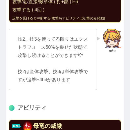
攻撃/近/直接/敵単体 ( 打+熱 ) E6
攻撃する ( 4回 )
反撃を受けると中断する(攻撃時アビリティは初撃のみ発動)
技2、技3を使ってる限りはエクス
トラフォース50%を乗せた状態で
攻撃し続けることができます💡
技2は全体攻撃、技3は単体攻撃で
すが追撃E4hitがあります
アビリティ
母竜の威厳