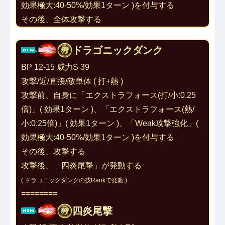
効果極大:40-50%/効果1ターン )を付与する
その後、全体攻撃する
ドラゴニックダンク
BP 12-15 威力S 39
攻撃/近/直接/敵単体 ( 打+熱 ) 
攻撃前、自身に「
エクストラフォース(打/小:0.25
倍)
」( 効果1ターン )、「
エクストラフォース(熱/
小
:0.25倍
)
」( 効果1ターン )、「
Weak攻撃強化
」( 
効果極大:40-50%/効果1ターン )を付与する
その後、攻撃する
攻撃後、「
四炎尾撃
」が発動する
( ドラゴニックダンクの技Rankで発動 )
========
四炎尾撃