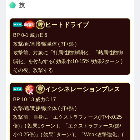
技
ヒートドライブ
BP 0-1 威力E 6
攻撃/近/直接/敵単体 ( 打+熱 ) 
攻撃前、対象に「
打属性防御弱化
」「
熱属性防御
弱化
」を付与する( 効果小:10-15% /効果2ターン )
その後、攻撃する
インシネレーションブレス
BP 10-13 威力C 17
攻撃/遠/間接/敵全体 ( 打+熱 ) 
攻撃前、自身に「
エクストラフォース(打/小:0.25
倍)
」( 効果1ターン )、「
エクストラフォース(熱/
小
:0.25倍
)
」( 効果1ターン )、「
Weak攻撃強化
」( 