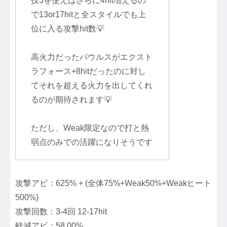
技3を使えばさらに4hit増えるの
で13or17hitと全スタイルでも上
位に入る攻撃hit数💡
高火力だったパウルスがエクスト
ラフォース+8hitだったのに対し
てそれを超える火力を出してくれ
るのが期待されます💡
ただし、Weak限定なので打と熱
弱点のみでの活躍になりそうです
攻撃アビ：625% + (全体75%+Weak50%+Weakヒート
500%)
攻撃回数：3-4回 12-17hit
軽減アビ：58.00%