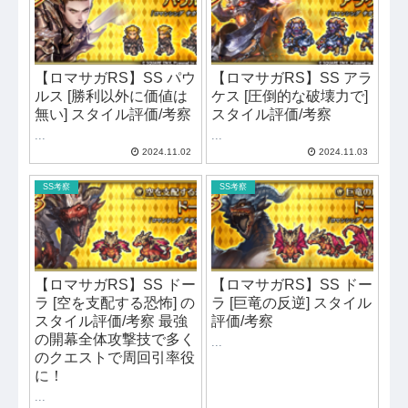
【ロマサガRS】SS パウ
【ロマサガRS】SS アラ
ルス [勝利以外に価値は
ケス [圧倒的な破壊力で]
無い] スタイル評価/考察
スタイル評価/考察
...
...
2024.11.02
2024.11.03
SS考察
SS考察
【ロマサガRS】SS ドー
【ロマサガRS】SS ドー
ラ [空を支配する恐怖] の
ラ [巨竜の反逆] スタイル
スタイル評価/考察 最強
評価/考察
の開幕全体攻撃技で多く
...
のクエストで周回引率役
に！
...