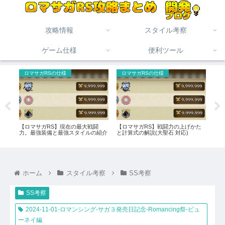
攻略情報
スタイル考察
ゲーム仕様
便利ツール
ロマサガRSの仕様
ロマサガRSの仕様
未
【ロマサガRS】現在の最大戦闘
【ロマサガRS】戦闘力の上げかた
【ロ
！]
力。最強装備と最強スタイルの紹介
と計算式の解説(大聖石 対応)
記録
説
め（
ホーム
スタイル考察
SS考察
SS考察
2024-11-01-ロマンシング-サガ３発売日記念-Romancing祭-ビュ
ーネイ編