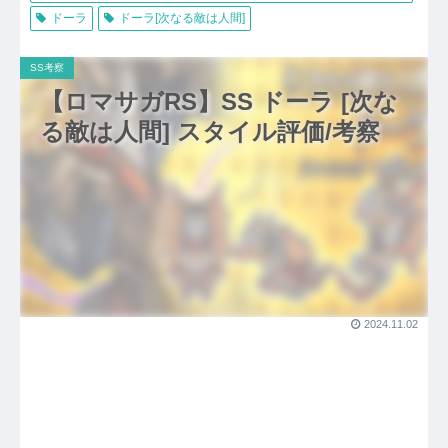
ドーラ
ドーラ[次なる敵は人間]
SS考察
【ロマサガRS】SS ドーラ [次な
る敵は人間] スタイル評価/考察
2024.11.02