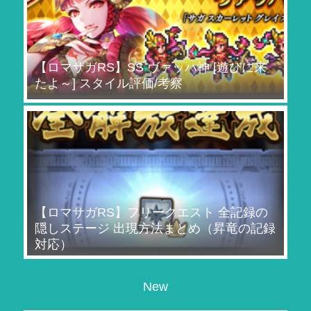
【ロマサガRS】SS ヴァッハ神 [遊びに来
たよ～] スタイル評価/考察
【ロマサガRS】フリークエスト 全記録の
隠しステージ 出現方法まとめ（昇竜の記録
対応）
New