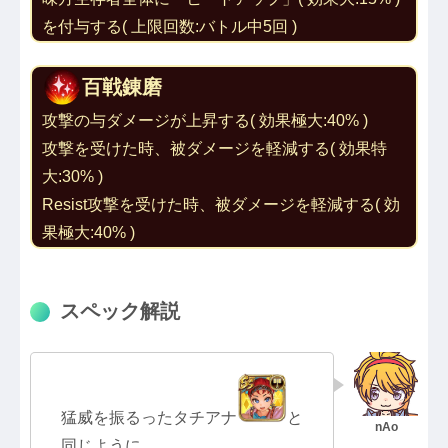
を付与する( 上限回数:バトル中5回 )
百戦錬磨
攻撃の与ダメージが上昇する( 効果極大:40% )
攻撃を受けた時、被ダメージを軽減する( 効果特
大:30% )
Resist攻撃を受けた時、被ダメージを軽減する( 効
果極大:40% )
スペック解説
猛威を振るったタチアナ
と
同じように