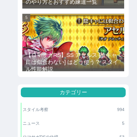
のやり方とおすすめ練達一覧
【ロマサガRS】SS アセルス [陰キャ
には似合わない] はどう使う？ スタイ
ル性能解説
カテゴリー
スタイル考察
994
ニュース
5
ロマサガRSの仕様
53