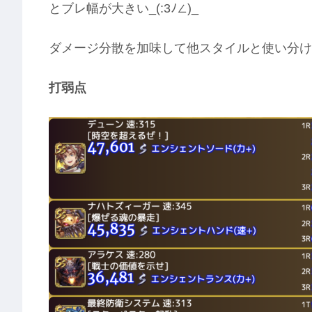
とブレ幅が大きい_(:3ﾉ∠)_
ダメージ分散を加味して他スタイルと使い分け
打弱点