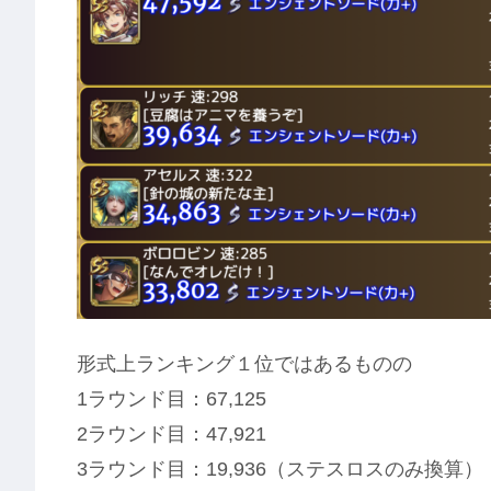
形式上ランキング１位ではあるものの
1ラウンド目：67,125
2ラウンド目：47,921
3ラウンド目：19,936（ステスロスのみ換算）