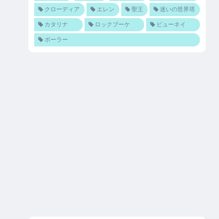
クローディア
エレン
聖王
迷いの世界塔
カタリナ
ロックブーケ
ビューネイ
ボーラー