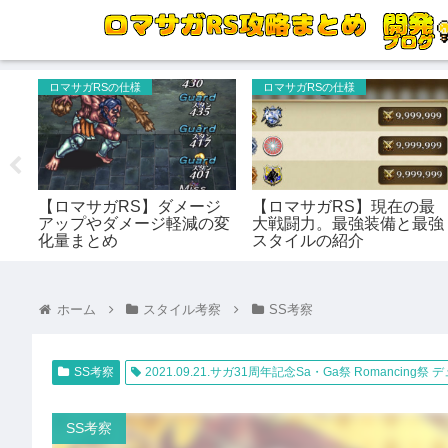
ロマサガRSの仕様
ロマサガRSの仕様
ーミ
【ロマサガRS】ダメージ
【ロマサガRS】現在の最
]
アップやダメージ軽減の変
大戦闘力。最強装備と最強
性能
化量まとめ
スタイルの紹介
ホーム
スタイル考察
SS考察
SS考察
2021.09.21.サガ31周年記念Sa・Ga祭 Romancing祭
SS考察