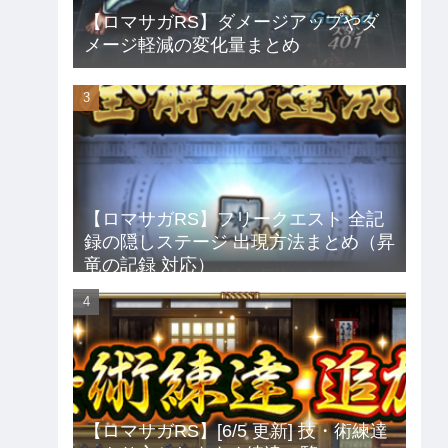
【ロマサガRS】ダメージアップやダ
メージ軽減の変化量まとめ
【ロマサガRS】フリークエスト 全記
録の隠しステージ 出現方法まとめ（昇
竜の記録 対応）
【ロマサガRS】[6/5 更新] 技・術練達