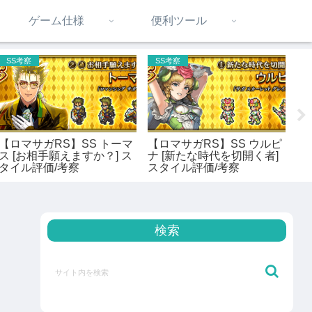
ゲーム仕様
便利ツール
SS考察
SS考察
【ロマサガRS】SS トーマ
【ロマサガRS】SS ウルピ
【
ス [お相手願えますか？] ス
ナ [新たな時代を切開く者]
メ
タイル評価/考察
スタイル評価/考察
新
独
徹
検索