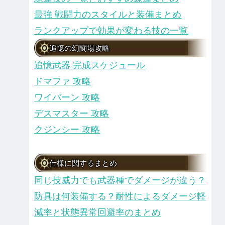
最強 戦闘力のスタイルと装備まとめ
ランクアップで効果が変わる技の一覧
追憶の幻闘場攻略
追憶武器 完成スケジュール
ドマファ 攻略
ワイバーン 攻略
デスマスター 攻略
クジンシー 攻略
仕様に関するまとめ
同じ技威力でも武器種でダメージが違う？
防具は何装備する？耐性によるダメージ軽
減率と状態異常回避率のまとめ