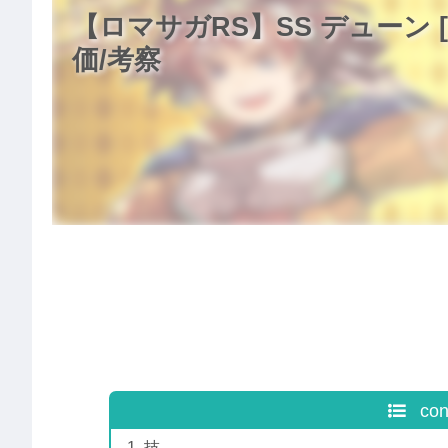
【ロマサガRS】SS デューン 
価/考察
con
技