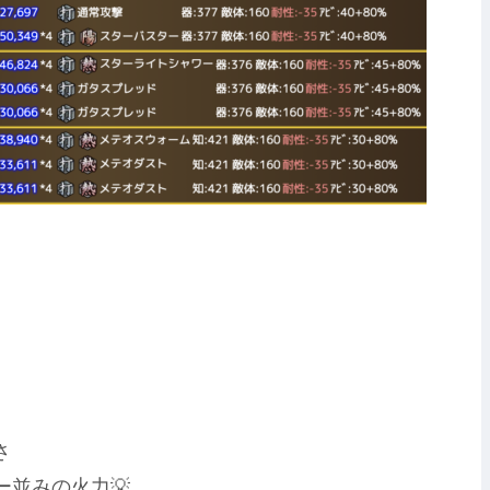
さ
ー並みの火力💡