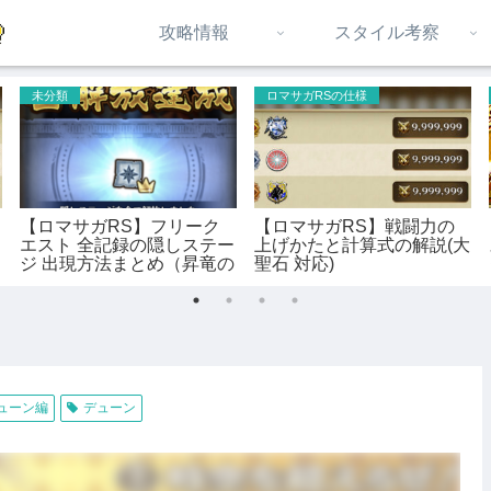
攻略情報
スタイル考察
未分類
ロマサガRSの仕様
【ロマサガRS】フリーク
【ロマサガRS】戦闘力の
エスト 全記録の隠しステー
上げかたと計算式の解説(大
ジ 出現方法まとめ（昇竜の
聖石 対応)
記録 対応）
 デューン編
デューン