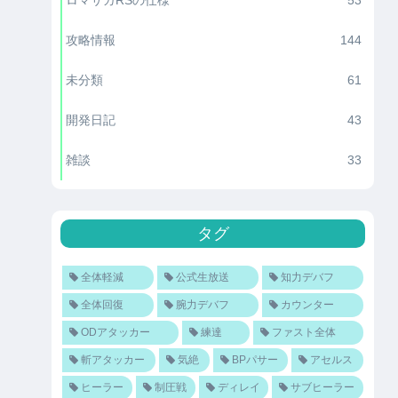
攻略情報
144
未分類
61
開発日記
43
雑談
33
タグ
全体軽減
公式生放送
知力デバフ
全体回復
腕力デバフ
カウンター
ODアタッカー
練達
ファスト全体
斬アタッカー
気絶
BPパサー
アセルス
ヒーラー
制圧戦
ディレイ
サブヒーラー