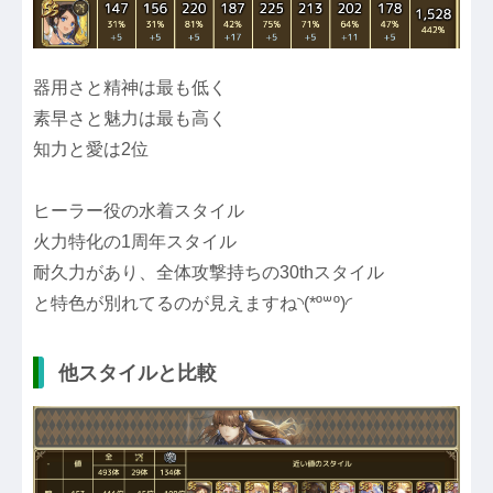
器用さと精神は最も低く
素早さと魅力は最も高く
知力と愛は2位
ヒーラー役の水着スタイル
火力特化の1周年スタイル
耐久力があり、全体攻撃持ちの30thスタイル
と特色が別れてるのが見えますね◝(*º꒳​º)◜
他スタイルと比較