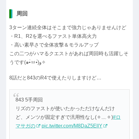
周回
3ターン連続全体はそこまで強力じゃありませんけど
・R1、R2を選べるファスト単体高火力
・高い素早さで全体攻撃＆モラルアップ
この二つがハマるクエストがあれば周回時も活躍しそ
うです(๑•̀ㅂ•́)و✧
8話だと843のR4で使えたりしますけど…
843 5手周回
リズのファストが使いたかっただけなんだけ
ど、メンツが固定すぎで汎用性なし(ᆼ﹏ᆼ)
#ロ
マサガの
pic.twitter.com/M8DaZ5EllY