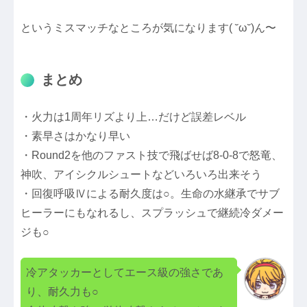
というミスマッチなところが気になります( ˘ω˘)ん〜
まとめ
・火力は1周年リズより上…だけど誤差レベル
・素早さはかなり早い
・Round2を他のファスト技で飛ばせば8-0-8で怒竜、
神吹、アイシクルシュートなどいろいろ出来そう
・回復呼吸Ⅳによる耐久度は○。生命の水継承でサブ
ヒーラーにもなれるし、スプラッシュで継続冷ダメー
ジも○
冷アタッカーとしてエース級の強さであ
り、耐久力も○