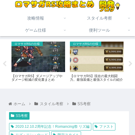
攻略情報
スタイル考察
ゲーム仕様
便利ツール
ロマサガRSの仕様
ロマサガRSの仕様
未
ベン
【ロマサガRS】ダメージアップや
【ロマサガRS】現在の最大戦闘
【ロ
考察
ダメージ軽減の変化量まとめ
力。最強装備と最強スタイルの紹介
記録
め（
ホーム
スタイル考察
SS考察
SS考察
2020.12.10.2周年記念！Romancing祭 リズ編
ファスト
リズ・リン・ウッド
限定スタイル