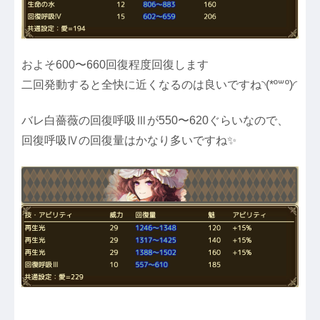
およそ600〜660回復程度回復します
二回発動すると全快に近くなるのは良いですね◝(*º꒳​º)◜
バレ白薔薇の回復呼吸Ⅲが550〜620ぐらいなので、
回復呼吸Ⅳの回復量はかなり多いですね✨