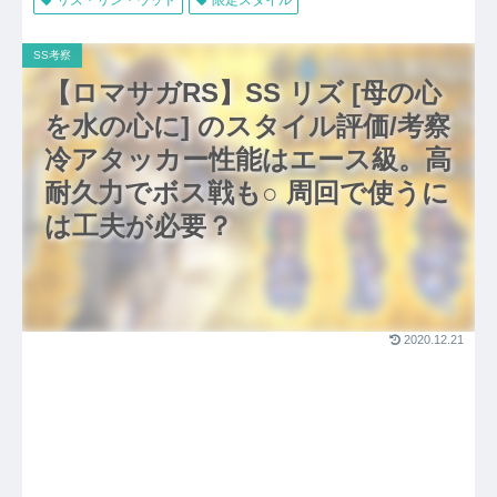
SS考察
【ロマサガRS】SS リズ [母の心
を水の心に] のスタイル評価/考察
冷アタッカー性能はエース級。高
耐久力でボス戦も○ 周回で使うに
は工夫が必要？
2020.12.21