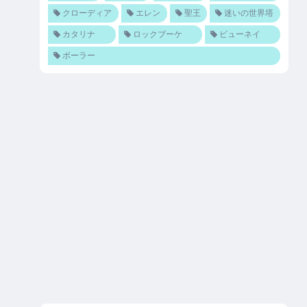
クローディア
エレン
聖王
迷いの世界塔
カタリナ
ロックブーケ
ビューネイ
ボーラー
体
全体
回復
HP回復
1500
–
800
6
520