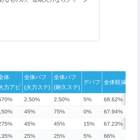
全体
全体バフ
全体バフ
全
デバフ
全体軽減
火力アビ
(火力ステ)
(耐久ステ)
BP
570%
2.50%
2.50%
5%
68.62%
1
150%
45%
75%
0%
67.94%
–
275%
45%
45%
15%
67.23%
3
135%
25%
25%
5%
66%
2.6