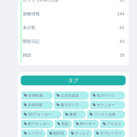
3
1200
斬攻撃数
–
攻略情報
144
1/5
400
未分類
61
2
400
開発日記
43
3
1200
雑談
33
4
–
3.66
1600/3T毎
タグ
全体軽減
公式生放送
知力デバフ
全体回復
腕力デバフ
カウンター
ODアタッカー
練達
ファスト全体
斬アタッカー
気絶
BPパサー
アセルス
ヒーラー
制圧戦
ディレイ
サブヒーラー