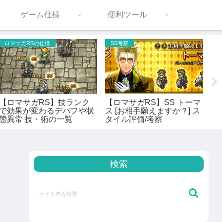
ゲーム仕様
便利ツール
ロマサガRSの仕様
SS考察
ロ
【ロマサガRS】技ランク
【ロマサガRS】SS トーマ
【
で効果が変わるデバフや状
ス [お相手願えますか？] ス
器
態異常 技・術の一覧
タイル評価/考察
器
う
検索