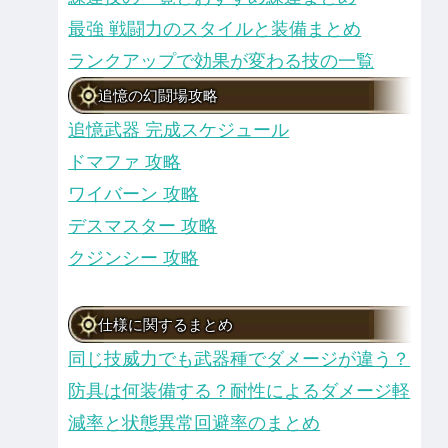
最強 戦闘力のスタイルと装備まとめ
ランクアップで効果が変わる技の一覧
追憶の幻闘場攻略
追憶武器 完成スケジュール
ドマファ 攻略
ワイバーン 攻略
デスマスター 攻略
クジンシー 攻略
仕様に関するまとめ
同じ技威力でも武器種でダメージが違う？
防具は何装備する？耐性によるダメージ軽
減率と状態異常回避率のまとめ