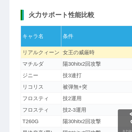
火力サポート性能比較
キャラ名
条件
リアルクィーン
女王の威厳時
マチルダ
陽30hitx2回攻撃
ジニー
技3連打
リコリス
被弾無+突
フロスティ
技2運用
フロスティ
技2-3運用
T260G
陽30hitx2回攻撃
スクロ