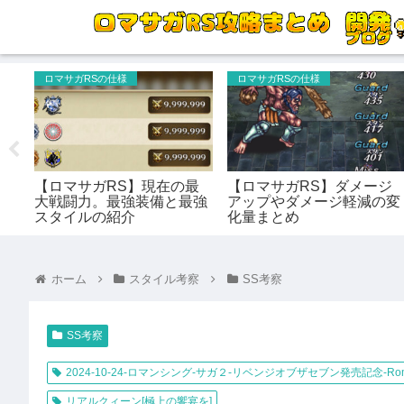
ロマサガRSの仕様
ロマサガRSの仕様
アル
【ロマサガRS】現在の最
【ロマサガRS】ダメージ
 ス
大戦闘力。最強装備と最強
アップやダメージ軽減の変
スタイルの紹介
化量まとめ
ホーム
スタイル考察
SS考察
SS考察
2024-10-24-ロマンシング-サガ２-リベンジオブザセブン発売記念-Ro
リアルクィーン[極上の饗宴を]