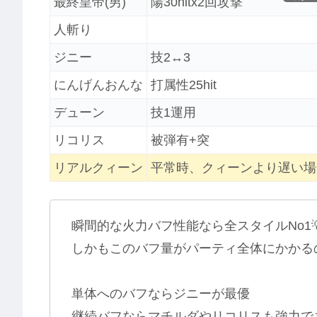
最終皇帝(男)
陽30hitx2回攻撃
人斬り
ジニー
技2↔︎3
にんげんおんな
打属性25hit
デューン
技1運用
リコリス
被弾有+突
リアルクィーン
平常時、クィーンより遅い場
瞬間的な火力バフ性能なら全スタイルNo1
しかもこのバフ量がパーティ全体にかかる
単体へのバフならジニーが最優
継続バフならマチルダやリコリスも強力で