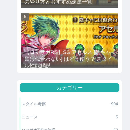
のやり方とおすすめ練達一覧
全体
全体
BP回復
HP回復
3.66
1600/3T毎
【ロマサガRS】SS アセルス [陰キャ
には似合わない] はどう使う？ スタイ
2
800
ル性能解説
–
–
9
–
カテゴリー
軽減5
–
スタイル考察
994
軽減5
–
ニュース
5
2
800
ロマサガRSの仕様
53