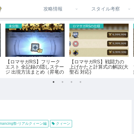
攻略情報
スタイル考察
未分類
ロマサガRSの仕様
【ロマサガRS】フリーク
【ロマサガRS】戦闘力の
エスト 全記録の隠しステー
上げかたと計算式の解説(大
ジ 出現方法まとめ（昇竜の
聖石 対応)
記録 対応）
mancing祭-リアルクィーン編
クィーン