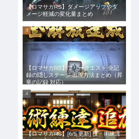
【ロマサガRS】ダメージアップやダ
メージ軽減の変化量まとめ
【ロマサガRS】フリークエスト 全記
録の隠しステージ 出現方法まとめ（昇
竜の記録 対応）
【ロマサガRS】[6/5 更新] 技・術練達