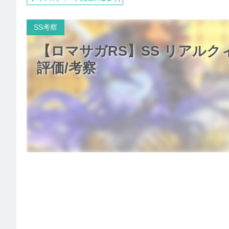
SS考察
【ロマサガRS】SS リアルク
評価/考察