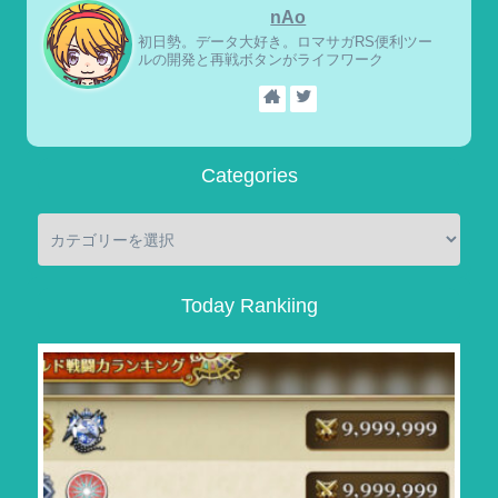
nAo
初日勢。データ大好き。ロマサガRS便利ツー
ルの開発と再戦ボタンがライフワーク
Categories
Today Rankiing