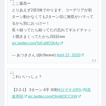
ここ最高〜
とりあえず2倍3体でやります、コーデリアが初
ターン動かなくても2ターン目に無双がハマって
るから別におっけー！
長々録ってたら録ってたの忘れてギルドチャッ
ト開きまくってたから2回目ww
pic.twitter.com/ToFuMO3h4x
— あつきさん (@c9wave)
April 22, 2020
これいいっしょ？
【2-2-1】 3ターン 6手 30秒
#ロマサガRS
#高
速周回
pic.twitter.com/Qlm6tQCCXW