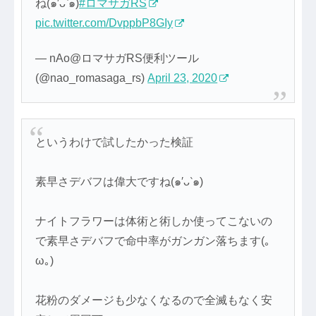
ね(๑′ᴗ‵๑)
#ロマサガRS
pic.twitter.com/DvppbP8GIy
— nAo@ロマサガRS便利ツール
(@nao_romasaga_rs)
April 23, 2020
というわけで試したかった検証
素早さデバフは偉大ですね(๑′ᴗ‵๑)
ナイトフラワーは体術と術しか使ってこないの
で素早さデバフで命中率がガンガン落ちます(｡
ω｡)
花粉のダメージも少なくなるので全滅もなく安