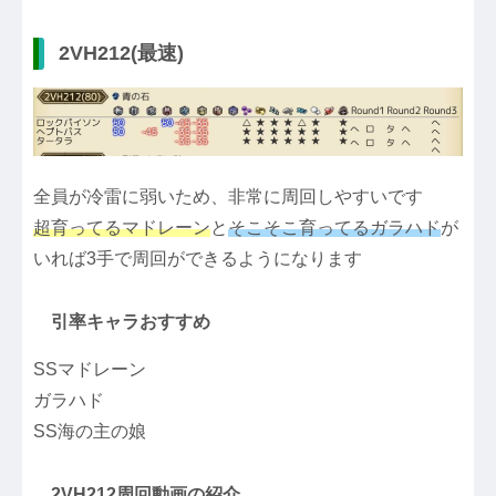
2VH212(最速)
全員が冷雷に弱いため、非常に周回しやすいです
超育ってるマドレーン
と
そこそこ育ってるガラハド
が
いれば3手で周回ができるようになります
引率キャラおすすめ
SSマドレーン
ガラハド
SS海の主の娘
2VH212周回動画の紹介