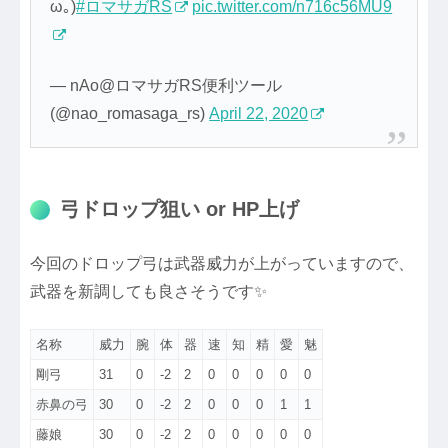
ω｡)
#ロマサガRS
pic.twitter.com/n716c56MU9
— nAo@ロマサガRS便利ツール
(@nao_romasaga_rs)
April 22, 2020
弓ドロップ狙い or HP上げ
今回のドロップ弓は武器威力が上がっていますので、
武器を新調しても良さそうです✨
名称
威力
腕
体
器
速
知
精
愛
魅
剛弓
31
0
-2
2
0
0
0
0
0
赤鼻の弓
30
0
-2
2
0
0
0
1
1
藤娘
30
0
-2
2
0
0
0
0
0