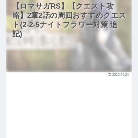
【ロマサガRS】【クエスト攻
略】2章2話の周回おすすめクエス
ト(2-2-5ナイトフラワー対策 追
記)
2020.04.24