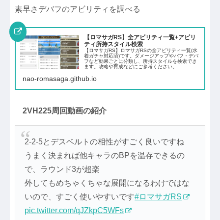
素早さデバフのアビリティを調べる
【ロマサガRS】全アビリティ一覧+アビリ
ティ所持スタイル検索
【ロマサガRS】ロマサガRSの全アビリティ一覧(水
着ガチャ対応済)です。ダメージアップやバフ・デバ
フなど効果ごとに分類し、所持スタイルを検索でき
ます。攻略や育成などにご参考ください。
nao-romasaga.github.io
2VH225周回動画の紹介
2-2-5とデスベルトの相性がすごく良いですね
うまく決まれば他キャラのBPを温存できるの
で、ラウンド3が超楽
外してもめちゃくちゃな展開になるわけではな
いので、すごく使いやすいです
#ロマサガRS
pic.twitter.com/qJZkpC5WFs