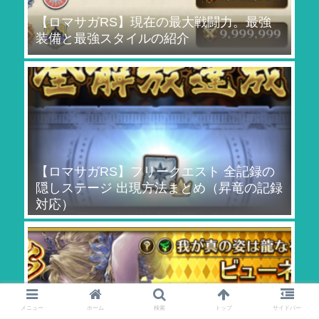
【ロマサガRS】現在の最大戦闘力。最強
装備と最強スタイルの紹介
【ロマサガRS】フリークエスト 全記録の
隠しステージ 出現方法まとめ（昇竜の記録
対応）
メニュー
ホーム
検索
トップ
サイドバー