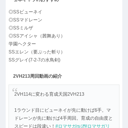
◎SSビューネイ
◎SSマドレーン
◎SSミルザ
◎SSアイシャ（茜舞あり）
学園ヘクター
SSエレン（要ぶった斬り）
SSグレイ(7-2-7の水鳥剣)
2VH213周回動画の紹介
2VH114に変わる育成天国2VH213
1ラウンド目にビューネイが先に動けば6手。マ
ドレーンが先に動けば4手周回。育成の自由度と
スピードは段違い！
#ロマサガrs
#ロマサガリ