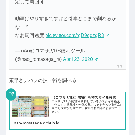
定して周回可
動画はやりすぎですけど引率どこまで削れるか
なー？
なお周回速度
pic.twitter.com/rgD9qdzgR3
— nAo@ロマサガRS便利ツール
(@nao_romasaga_rs)
April 23, 2020
素早さデバフの技・術を調べる
【ロマサガRS】技/術 所持スタイル検索
ロマサガRSの技/術を所持しているのスタイル検索
できます。熱属性や全体攻撃、マヒ付与など特殊効
果でも検索が可能です。攻略や育成等にお役立て下
さい。
nao-romasaga.github.io