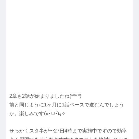
2章も2話が始まりましたね(*º꒳​º)
前と同じように1ヶ月に1話ペースで進むんでしょう
か。楽しみです(๑•̀ㅂ•́)و✧
せっかくスタ半が〜27日4時まで実施中ですので効率