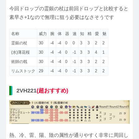
今回ドロップの霊銀の杖は前回ドロップと比較すると
素早さ+1なので無理に狙う必要はなさそうです
名称
威力
腕
体
器
速
知
精
愛
魅
霊銀の杖
30
-4
-4
0
0
3
3
2
2
(水)薄花桜
30
-4
-4
0
-1
3
3
4
1
術師の戟
30
-4
-4
0
-1
3
3
2
2
リムストック
29
-4
-4
0
-1
3
3
2
2
2VH221
(超おすすめ)
熱、冷、雷、陽、陰の属性が通りやすく非常に周回し