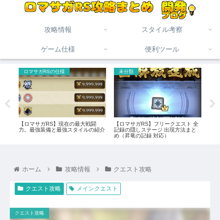
攻略情報
スタイル考察
ゲーム仕様
便利ツール
ロマサガRSの仕様
未分類
ロ
】全
【ロマサガRS】現在の最大戦闘
【ロマサガRS】フリークエスト 全
【ロ
タイ
力。最強装備と最強スタイルの紹介
記録の隠しステージ 出現方法まと
ダメ
め（昇竜の記録 対応）
ホーム
攻略情報
クエスト攻略
クエスト攻略
メインクエスト
クエスト攻略