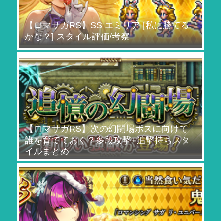
【ロマサガRS】SS エミリア [私に勝てる
かな？] スタイル評価/考察
【ロマサガRS】次の幻闘場ボスに向けて
誰を育てておく？多段攻撃+追撃持ちスタ
イルまとめ