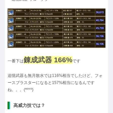
錬成武器 166%
一番下は
です
追憶武器も無月散水では116%相当でしたけど、フォ
ースブラスターになると157%相当になるんです
ね。。。(*º꒳​º)
高威力技では？