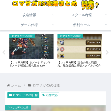
攻略情報
スタイル考察
ゲーム仕様
便利ツール
ロマサガRSの仕様
ロマサガRSの仕様
未
私に
【ロマサガRS】ダメージアップや
【ロマサガRS】現在の最大戦闘
【ロ
察
ダメージ軽減の変化量まとめ
力。最強装備と最強スタイルの紹介
記録
め（
ホーム
ロマサガRSの仕様
ロマサガRSの仕様
追憶武器
ロマサガRSの仕様