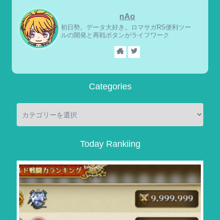
nAo
初日勢。データ大好き。ロマサガRS便利ツー
ルの開発と再戦ボタンがライフワーク
Categories
Today Rankiing