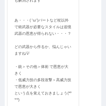
も解消されます
あ・・・( ˘ω˘)バートなど杖以外
で術武器が必要なスタイルは追憶
武器の恩恵が得られない・・・？
どの武器から作るか、悩んじゃい
ますね💡
・銃＞その他＞体術 で恩恵が大
きく
・低威力技の多段攻撃＞高威力技
で恩恵が大きく
という点を覚えておきましょう(*º
꒳​º)