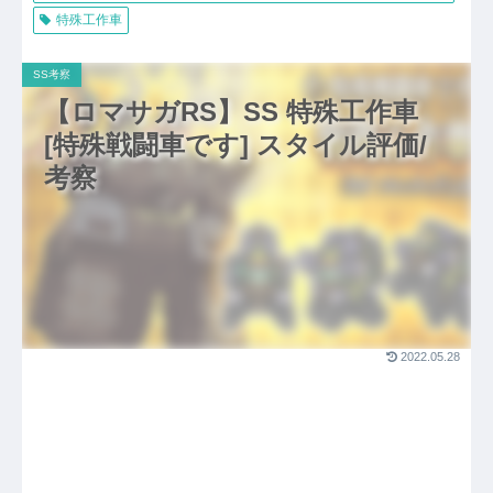
特殊工作車
SS考察
【ロマサガRS】SS 特殊工作車
[特殊戦闘車です] スタイル評価/
考察
2022.05.28