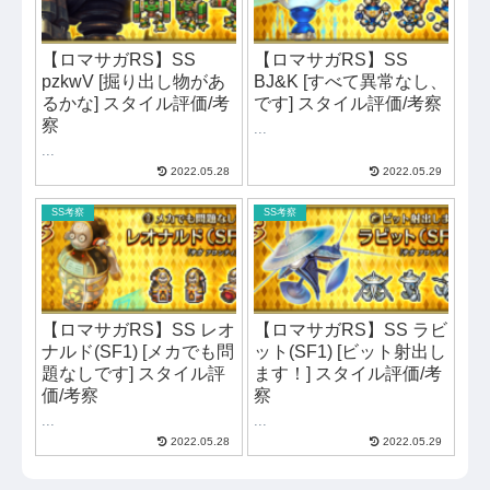
【ロマサガRS】SS
【ロマサガRS】SS
pzkwV [掘り出し物があ
BJ&K [すべて異常なし、
るかな] スタイル評価/考
です] スタイル評価/考察
察
...
...
2022.05.28
2022.05.29
SS考察
SS考察
【ロマサガRS】SS レオ
【ロマサガRS】SS ラビ
ナルド(SF1) [メカでも問
ット(SF1) [ビット射出し
題なしです] スタイル評
ます！] スタイル評価/考
価/考察
察
...
...
2022.05.28
2022.05.29