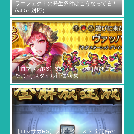
ラエフェクトの発生条件はこうなってる！
(v4.5.0対応）
【ロマサガRS】SS ヴァッハ神 [遊びに来
たよ～] スタイル評価/考察
【ロマサガRS】フリークエスト 全記録の