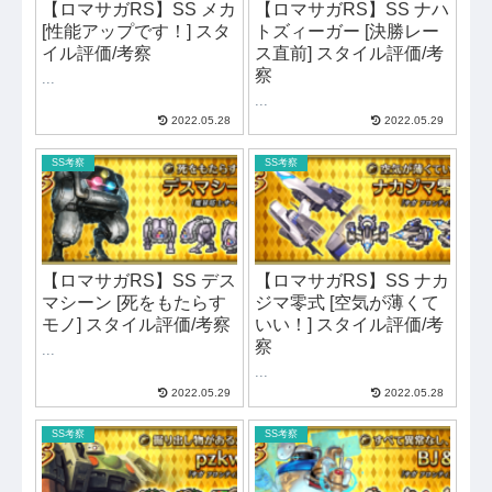
【ロマサガRS】SS メカ
【ロマサガRS】SS ナハ
[性能アップです！] スタ
トズィーガー [決勝レー
イル評価/考察
ス直前] スタイル評価/考
察
...
...
2022.05.28
2022.05.29
SS考察
SS考察
【ロマサガRS】SS デス
【ロマサガRS】SS ナカ
マシーン [死をもたらす
ジマ零式 [空気が薄くて
モノ] スタイル評価/考察
いい！] スタイル評価/考
察
...
...
2022.05.29
2022.05.28
SS考察
SS考察