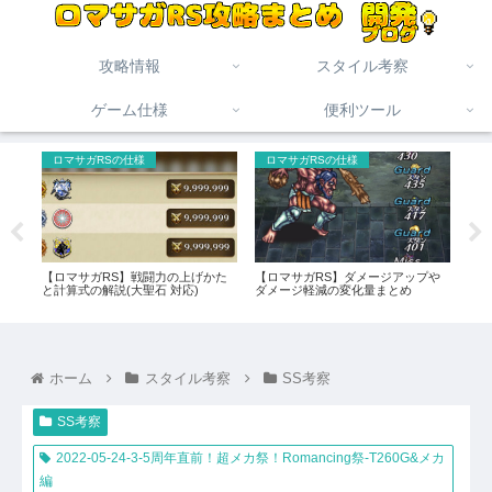
攻略情報
スタイル考察
ゲーム仕様
便利ツール
ロマサガRSの仕様
ロマサガRSの仕様
ロ
手場
【ロマサガRS】戦闘力の上げかた
【ロマサガRS】ダメージアップや
【ロ
と計算式の解説(大聖石 対応)
ダメージ軽減の変化量まとめ
力。
ホーム
スタイル考察
SS考察
SS考察
2022-05-24-3-5周年直前！超メカ祭！Romancing祭-T260G&メカ
編