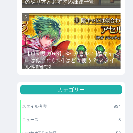
のやり方とおすすめ練達一覧
【ロマサガRS】SS アセルス [陰キャ
には似合わない] はどう使う？ スタイ
ル性能解説
カテゴリー
スタイル考察
994
ニュース
5
ロマサガRSの仕様
53