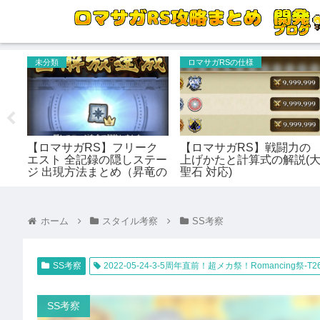
未分類
ロマサガRSの仕様
獅子
【ロマサガRS】フリーク
【ロマサガRS】戦闘力の
は配
エスト 全記録の隠しステー
上げかたと計算式の解説(
？
ジ 出現方法まとめ（昇竜の
聖石 対応)
記録 対応）
ホーム
スタイル考察
SS考察
SS考察
2022-05-24-3-5周年直前！超メカ祭！Romancing祭-T
SS考察