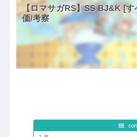
【ロマサガRS】SS BJ&K 
価/考察
con
技