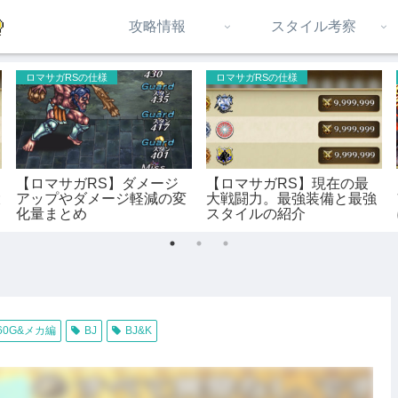
攻略情報
スタイル考察
ロマサガRSの仕様
ロマサガRSの仕様
【ロマサガRS】ダメージ
【ロマサガRS】現在の最
大
アップやダメージ軽減の変
大戦闘力。最強装備と最強
化量まとめ
スタイルの紹介
260G&メカ編
BJ
BJ&K