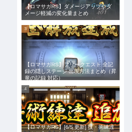
【ロマサガRS】ダメージアップやダ
メージ軽減の変化量まとめ
【ロマサガRS】フリークエスト 全記
録の隠しステージ 出現方法まとめ（昇
竜の記録 対応）
【ロマサガRS】[6/5 更新] 技・術練達