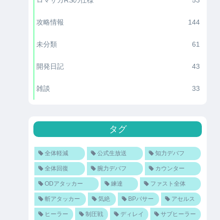
攻略情報
144
未分類
61
開発日記
43
雑談
33
タグ
全体軽減
公式生放送
知力デバフ
全体回復
腕力デバフ
カウンター
ODアタッカー
練達
ファスト全体
斬アタッカー
気絶
BPパサー
アセルス
ヒーラー
制圧戦
ディレイ
サブヒーラー