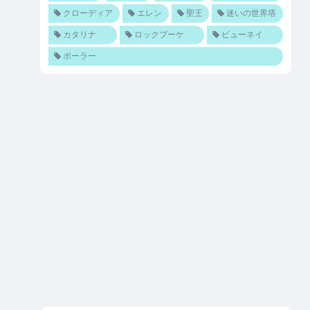
クローディア
エレン
聖王
迷いの世界塔
カタリナ
ロックブーケ
ビューネイ
ボーラー