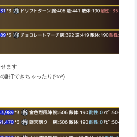
出せます
打できちゃったり(ºωº)