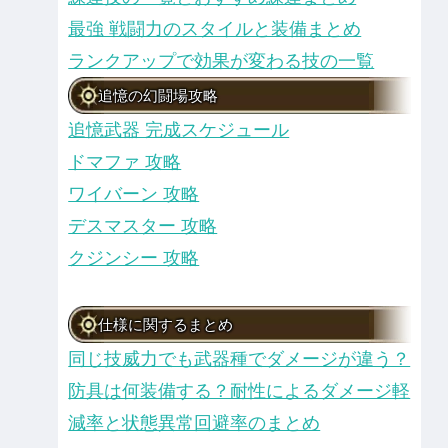
最強 戦闘力のスタイルと装備まとめ
ランクアップで効果が変わる技の一覧
追憶の幻闘場攻略
追憶武器 完成スケジュール
ドマファ 攻略
ワイバーン 攻略
デスマスター 攻略
クジンシー 攻略
仕様に関するまとめ
同じ技威力でも武器種でダメージが違う？
防具は何装備する？耐性によるダメージ軽
減率と状態異常回避率のまとめ