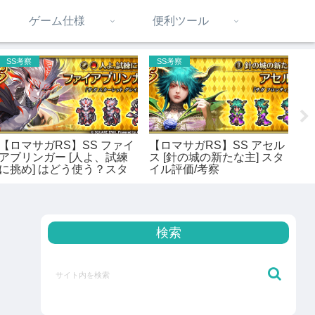
ゲーム仕様
便利ツール
SS考察
SS考察
S
【ロマサガRS】SS ファイ
【ロマサガRS】SS アセル
【
アブリンガー [人よ、試練
ス [針の城の新たな主] スタ
ジ
に挑め] はどう使う？スタ
イル評価/考察
ス
イル性能解説
検索