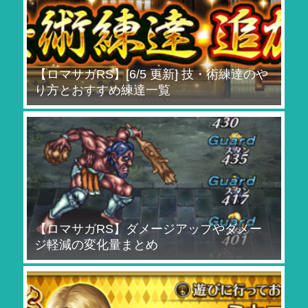
【ロマサガRS】[6/5 更新] 技・術練達のや
り方とおすすめ練達一覧
【ロマサガRS】ダメージアップやダメー
ジ軽減の変化量まとめ