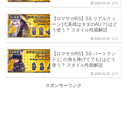
2025.02.24
0
SS考察
【ロマサガRS】SS リアルクィ
ーン [七英雄はタダのAU？] はど
う使う？ スタイル性能解説
2025.02.24
0
SS考察
【ロマサガRS】SS バートラン
ド [この身を捧げてでも] はどう
使う？ スタイル性能解説
2025.02.23
0
スポンサーリンク