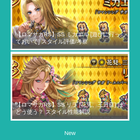
【ロマサガRS】SS ミカエル [遊びに行っ
ておいで] スタイル評価/考察
【ロマサガRS】SS リラ [花見、三日目] は
どう使う？ スタイル性能解説
New