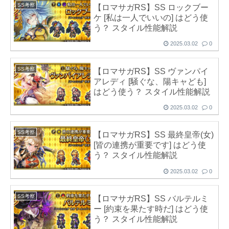
SS考察
【ロマサガRS】SS ロックブー
ケ [私は一人でいいの] はどう使
う？ スタイル性能解説
2025.03.02
0
SS考察
【ロマサガRS】SS ヴァンパイ
アレディ [騒ぐな、陽キャども]
はどう使う？ スタイル性能解説
2025.03.02
0
SS考察
【ロマサガRS】SS 最終皇帝(女)
[皆の連携が重要です] はどう使
う？ スタイル性能解説
2025.03.02
0
SS考察
【ロマサガRS】SS バルテルミ
ー [約束を果たす時だ] はどう使
う？ スタイル性能解説