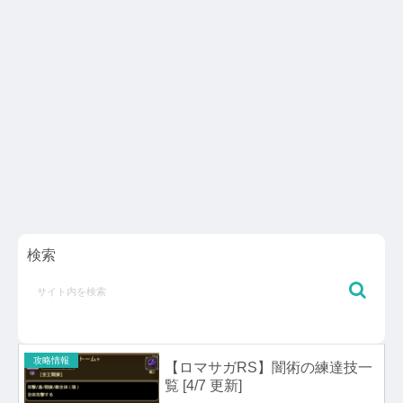
検索
攻略情報
【ロマサガRS】闇術の練達技一
覧 [4/7 更新]