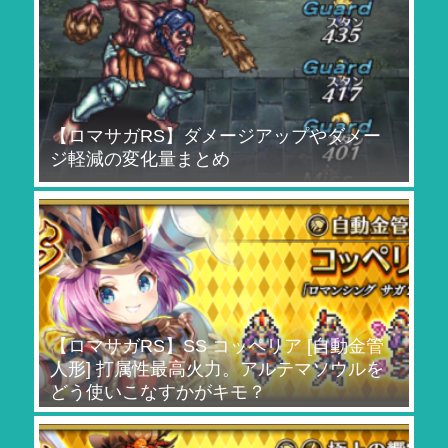
【ロマサガRS】ダメージアップやダメー
ジ軽減の変化量まとめ
【ロマサガRS】SS コッペリア [自動金管
人形] 打属性最高火力。アルテマソウルを
どう使いこなすかがキモ？