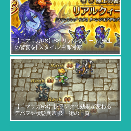
【ロマサガRS】SS リアルクィーン [極上
の饗宴を] スタイル評価/考察
【ロマサガRS】技ランクで効果が変わる
デバフや状態異常 技・術の一覧