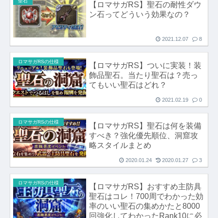
聖石
【ロマサガRS】聖石の耐性ダウ
ン石ってどういう効果なの？
2021.12.07
8
ロマサガRSの仕様
【ロマサガRS】ついに実装！装
飾品聖石。当たり聖石は？売っ
てもいい聖石はどれ？
2021.02.19
0
ロマサガRSの仕様
【ロマサガRS】聖石は何を装備
すべき？強化優先順位、洞窟攻
略スタイルまとめ
2020.01.24
2020.01.27
3
ロマサガRSの仕様
【ロマサガRS】おすすめ主防具
聖石はコレ！700周でわかった効
率のいい聖石の集めかたと8000
回強化してわかったRank10に必