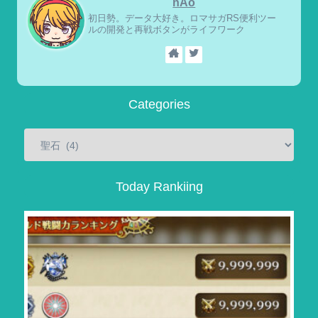
nAo
初日勢。データ大好き。ロマサガRS便利ツー
ルの開発と再戦ボタンがライフワーク
Categories
Today Rankiing