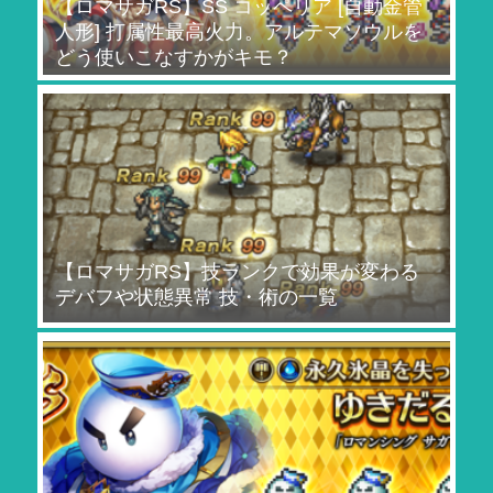
【ロマサガRS】SS コッペリア [自動金管
人形] 打属性最高火力。アルテマソウルを
どう使いこなすかがキモ？
【ロマサガRS】技ランクで効果が変わる
デバフや状態異常 技・術の一覧