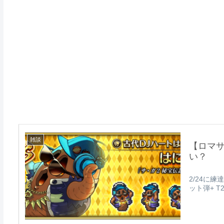
雑談
【ロマ
い？
2/24に
ット弾+ T