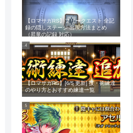
【ロマサガRS】フリークエスト 全記
録の隠しステージ 出現方法まとめ
（昇竜の記録 対応）
【ロマサガRS】[6/5 更新] 技・術練達
のやり方とおすすめ練達一覧