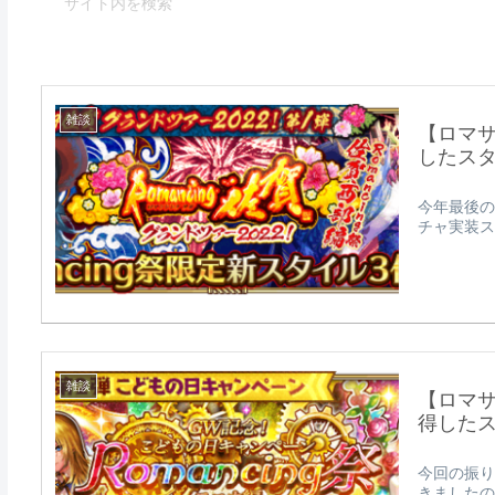
雑談
【ロマサ
したスタ
今年最後の
チャ実装スタイ
雑談
【ロマサ
得した
今回の振り
きましたの