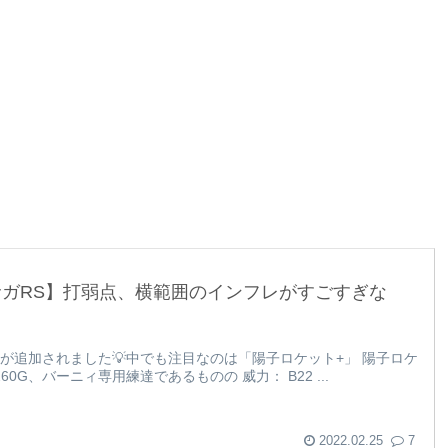
サガRS】打弱点、横範囲のインフレがすごすぎな
練達が追加されました💡中でも注目なのは「陽子ロケット+」 陽子ロケ
260G、バーニィ専用練達であるものの 威力： B22 ...
2022.02.25
7