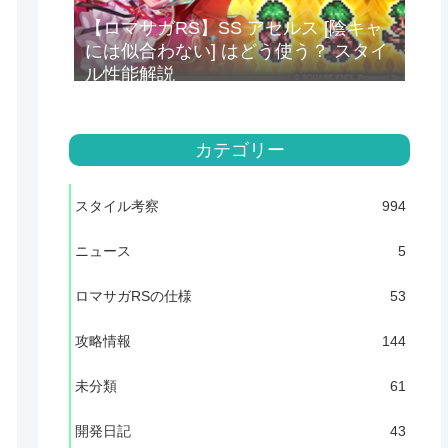
【ロマサガRS】SS アセルス [陰キャ
には似合わない] はどう使う？ スタイ
ル性能解説
カテゴリー
スタイル考察
994
ニュース
5
ロマサガRSの仕様
53
攻略情報
144
未分類
61
開発日記
43