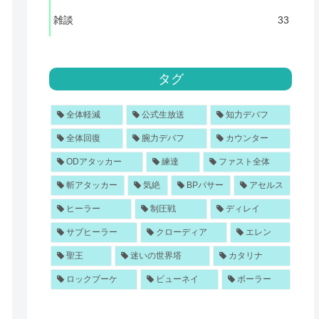
雑談
33
タグ
全体軽減
公式生放送
知力デバフ
全体回復
腕力デバフ
カウンター
ODアタッカー
練達
ファスト全体
斬アタッカー
気絶
BPパサー
アセルス
ヒーラー
制圧戦
ディレイ
サブヒーラー
クローディア
エレン
聖王
迷いの世界塔
カタリナ
ロックブーケ
ビューネイ
ボーラー