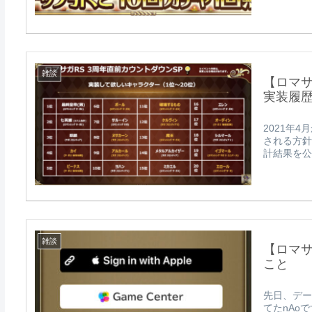
雑談
【ロマ
実装履
2021年
される方針
計結果を公
雑談
【ロマ
こと
先日、デー
てたnAo