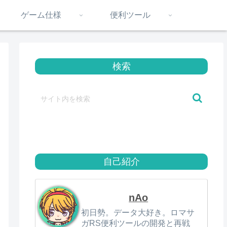
ゲーム仕様
便利ツール
検索
自己紹介
nAo
初日勢。データ大好き。ロマサ
ガRS便利ツールの開発と再戦