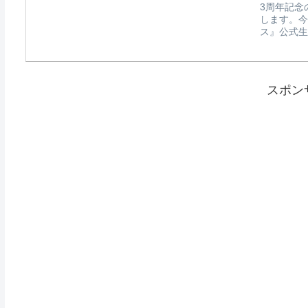
3周年記念
します。今
ス』公式生放送
スポン