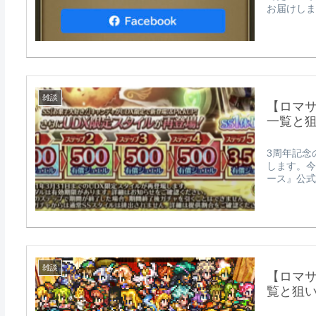
お届けします
雑談
【ロマサ
一覧と
3周年記念
します。今
ース』公式生
雑談
【ロマサ
覧と狙