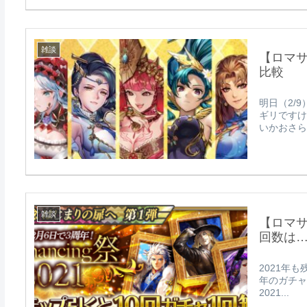
雑談
【ロマサ
比較
明日（2/
ギリですけ
いかおさらい
雑談
【ロマサ
回数は
2021年
年のガチャ
2021...