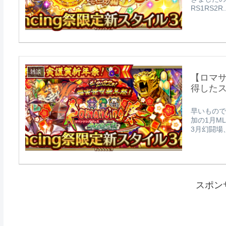
RS1RS2R..
雑談
【ロマサ
得した
早いもので
加の1月M
3月幻闘場、
スポン